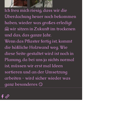
Ich freu mich riesig, dass wir die 
Überdachung heuer noch bekommen 
haben, wieder was großes erledigt 
🤗 wir sitzen in Zukunft im trockenen 
und das, das ganze Jahr.
Wenn das Pflaster fertig ist, kommt 
die häßliche Holzwand weg. Wie 
diese Seite gestaltet wird ist noch in 
Planung, da bei uns ja nichts normal 
ist, müssen wir erst mal Ideen 
sortieren und an der Umsetzung 
arbeiten - wird sicher wieder was 
ganz besonderes 😏