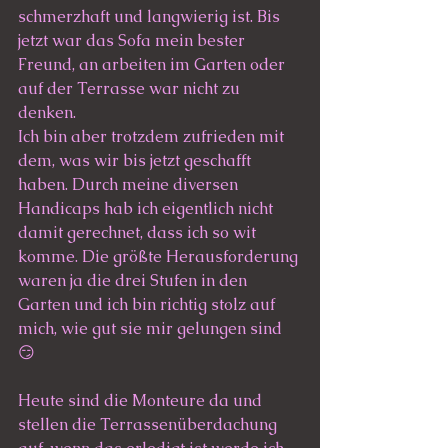
schmerzhaft und langwierig ist. Bis 
jetzt war das Sofa mein bester 
Freund, an arbeiten im Garten oder 
auf der Terrasse war nicht zu 
denken. 
Ich bin aber trotzdem zufrieden mit 
dem, was wir bis jetzt geschafft 
haben. Durch meine diversen 
Handicaps hab ich eigentlich nicht 
damit gerechnet, dass ich so wit 
komme. Die größte Herausforderung 
waren ja die drei Stufen in den 
Garten und ich bin richtig stolz auf 
mich, wie gut sie mir gelungen sind 
😏
Heute sind die Monteure da und 
stellen die Terrassenüberdachung 