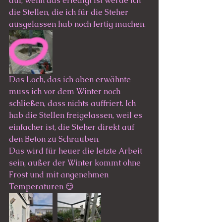
auf, wenn das erledigt ist werde ich 
die Stellen, die ich für die Steher 
ausgelassen hab noch fertig machen. 
Das Loch, das ich oben erwähnte 
muss ich vor dem Winter noch 
schließen, dass nichts auffriert. Ich 
hab die Stellen freigelassen, weil es 
einfacher ist, die Steher direkt auf 
den Beton zu Schrauben. 
Das wird für heuer die letzte Arbeit 
sein, außer der Winter kommt ohne 
Frost und mit angenehmen 
Temperaturen 😏