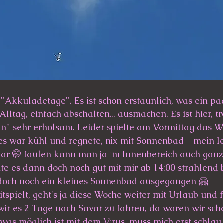
r "Akkuladetage". Es ist schon erstaunlich, was ein pa
ltag, einfach abschalten... ausmachen. Es ist hier, tr
sehr erholsam. Leider spielte am Vormittag das We
, es war kühl und regnete, nix mit Sonnenbad - mein le
ar 🤭 faulen kann man ja im Innenbereich auch ganz
te es dann doch noch gut mit mir ab 14:00 strahlend 
h doch noch ein kleines Sonnenbad ausgegangen 🤗
spielt, geht's ja diese Woche weiter mit Urlaub und 
 wir es 2 Tage nach Savar zu fahren, da waren wir sch
was möglich ist mit dem Virus, muss mich erst schlau