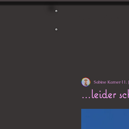
Crea-deen
Sabine Karner
11. 
...leider s