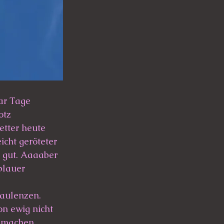
ar Tage 
otz 
tter heute 
icht geröteter 
 gut. Aaaaber 
blauer 
faulenzen. 
on ewig nicht 
 machen. 