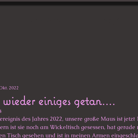
Galerie
Blog
 Okt. 2022
 wieder einiges getan....
4
ereignis des Jahres 2022, unsere große Maus ist jetzt 
ern ist sie noch am Wickeltisch gesessen, hat gerade 
en Tisch gesehen und ist in meinen Armen eingeschla