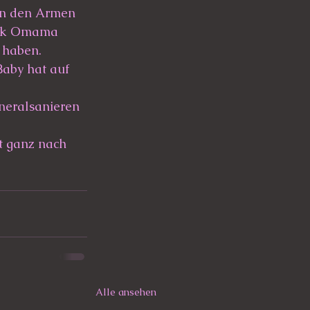
 in den Armen 
dank Omama 
 haben. 
aby hat auf 
eneralsanieren 
t ganz nach 
Alle ansehen