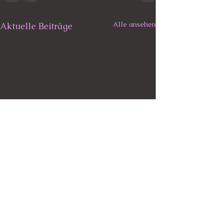
Alle ansehen
Aktuelle Beiträge
Rehabilitation..
..ich muss euch wieder mal