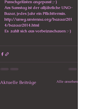
Punschgelüsten angepasst ;-)
Am Samstag ist der alljährliche UNO-
Bazar, jedes Jahr ein Pflichttermin.
http://unwg.unvienna.org/bazaar201
4/bazaar2014.html
Es  zahlt sich aus vorbeizuschauen :-)
Alle ansehen
Aktuelle Beiträge