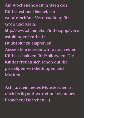
Am Wochenende ist in Wien das 
Kürbisfest am Himmel, ein 
wunderschöne Veranstaltung für 
Groß und Klein. 
http://www.himmel.at/index.php/vera
nstaltungen/kurbis14
Ist absolut zu empfehlen!!
Ausserdem müssen wir ja noch einen 
Kürbis schnitzen für Halloween. Die 
Kinder freuen sich schon auf die 
gruseligen Verkleidungen und 
Masken.
Ach ja, mein neues Monsterchen ist 
auch fertig und wartet auf ein neues 
Frauchen/Herrchen ;-)