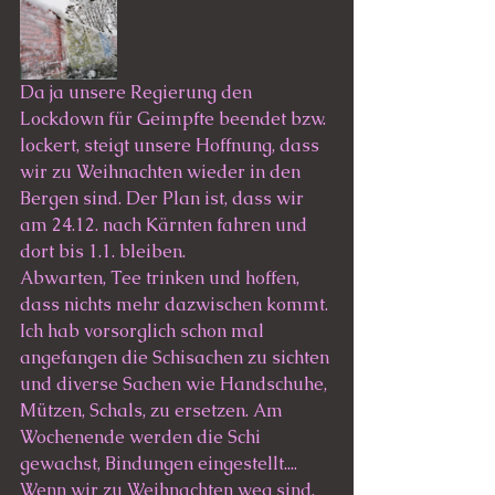
Da ja unsere Regierung den 
Lockdown für Geimpfte beendet bzw. 
lockert, steigt unsere Hoffnung, dass 
wir zu Weihnachten wieder in den 
Bergen sind. Der Plan ist, dass wir 
am 24.12. nach Kärnten fahren und 
dort bis 1.1. bleiben. 
Abwarten, Tee trinken und hoffen, 
dass nichts mehr dazwischen kommt. 
Ich hab vorsorglich schon mal 
angefangen die Schisachen zu sichten 
und diverse Sachen wie Handschuhe, 
Mützen, Schals, zu ersetzen. Am 
Wochenende werden die Schi 
gewachst, Bindungen eingestellt.... 
Wenn wir zu Weihnachten weg sind, 