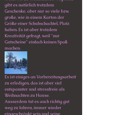
gibt es natürlich trotzdem 
Geschenke, aber nur so viele bzw. 
große, wie in einem Karton der 
Größe einer Schuhschachtel, Platz 
haben. Es ist aber trotzdem 
Kreativität gefragt, weil "nur 
Gutscheine" einfach keinen Spaß 
machen. 
Es ist einiges an Vorbereitungsarbeit 
zu erledigen, das ist aber viel 
entspannter und stressfreie als 
Weihnachten zu Hause. 
Ausserdem tut es auch richtig gut 
weg zu fahren, immer wieder 
eingeschränkt sein und seine 