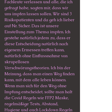
Fachleute verlassen und alle, die ich 
gefragt habe, sagten mir, dass wir 
uns impfen lassen sollen. Wir sind 3 
Risikopatienten und da geh ich lieber 
auf Nr. Sicher. Das ist unsere 
Einstellung zum Thema impfen. Ich 
gestehe natürlich jedem zu, dass er 
diese Entscheidung natürlich nach 
eigenem Ermessen treffen kann, 
natürlich ohne Einflussnahme von 
skrupellosen 
Verschwörungstheorien. Ich bin der 
Meinung, dass man einen Weg finden 
kann, mit dem alle leben können. 
Wenn man sich für den Weg ohne 
Impfung entscheidet, sollte man halt 
die Covid Regeln wie FFP2 Maske, 
regelmäßige Tests, Abstand, 
Hygiene und auch Lockdown Regeln 