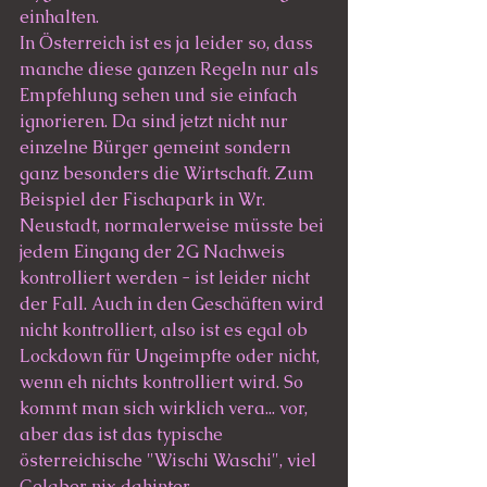
einhalten. 
In Österreich ist es ja leider so, dass 
manche diese ganzen Regeln nur als 
Empfehlung sehen und sie einfach 
ignorieren. Da sind jetzt nicht nur 
einzelne Bürger gemeint sondern 
ganz besonders die Wirtschaft. Zum 
Beispiel der Fischapark in Wr. 
Neustadt, normalerweise müsste bei 
jedem Eingang der 2G Nachweis 
kontrolliert werden - ist leider nicht 
der Fall. Auch in den Geschäften wird 
nicht kontrolliert, also ist es egal ob 
Lockdown für Ungeimpfte oder nicht, 
wenn eh nichts kontrolliert wird. So 
kommt man sich wirklich vera... vor, 
aber das ist das typische 
österreichische "Wischi Waschi", viel 
Gelaber nix dahinter. 