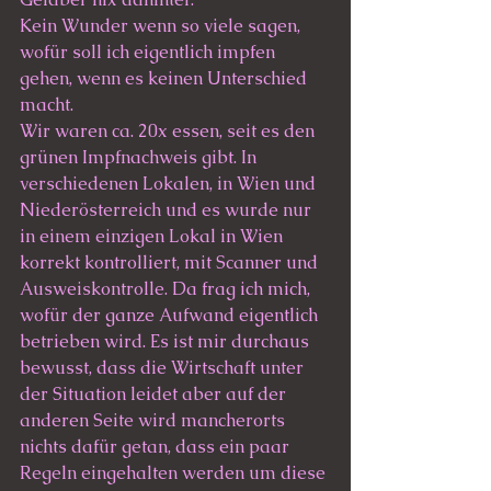
Kein Wunder wenn so viele sagen, 
wofür soll ich eigentlich impfen 
gehen, wenn es keinen Unterschied 
macht. 
Wir waren ca. 20x essen, seit es den 
grünen Impfnachweis gibt. In 
verschiedenen Lokalen, in Wien und 
Niederösterreich und es wurde nur 
in einem einzigen Lokal in Wien 
korrekt kontrolliert, mit Scanner und 
Ausweiskontrolle. Da frag ich mich, 
wofür der ganze Aufwand eigentlich 
betrieben wird. Es ist mir durchaus 
bewusst, dass die Wirtschaft unter 
der Situation leidet aber auf der 
anderen Seite wird mancherorts 
nichts dafür getan, dass ein paar 
Regeln eingehalten werden um diese 