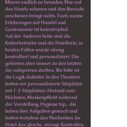
Misere endlich zu beenden. Nur auf 
das Handy schauen und den Barcode 
anschauen bringt nichts. Fazit, meine 
Erfahrungen mit Handel und 
Gastronomie ist katastrophal. 
Auf der Anderen Seite sind die 
Kulturbetriebe und die Hotellerie, in 
beiden Fällen wurde streng 
kontrolliert und personalisiert. Die 
gehörten aber immer zu den letzten 
die aufsperren durften. Wo bitte ist 
die Logik dahinter. In den Theatern 
hatten wir personalisierte Sitzplätze 
mit 1-2 Sitzplätzen Abstand zum 
Nächsten, Maskenpflicht während 
der Vorstellung, Hygiene top... die 
haben ihre Aufgaben gemach und 
hatten trotzdem das Nachsehen. Im 
Hotel das gleiche, strenge Kontrollen, 