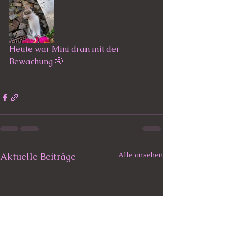
Heute war Mini dran mit der 
Bewachung 🤭
Alle ansehen
Aktuelle Beiträge