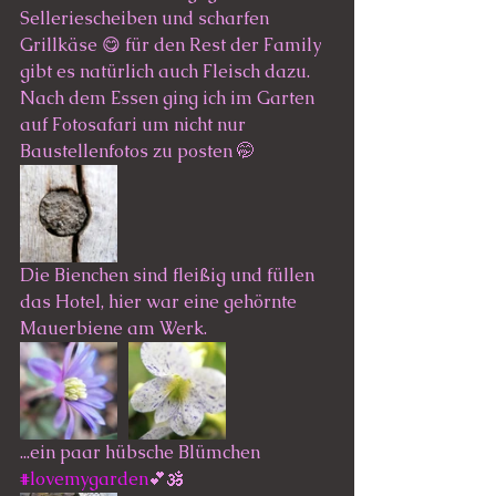
Selleriescheiben und scharfen 
Grillkäse 😋 für den Rest der Family 
gibt es natürlich auch Fleisch dazu. 
Nach dem Essen ging ich im Garten 
auf Fotosafari um nicht nur 
Baustellenfotos zu posten 🤭
Die Bienchen sind fleißig und füllen 
das Hotel, hier war eine gehörnte 
Mauerbiene am Werk. 
...ein paar hübsche Blümchen 
#lovemygarden
💕🕉️